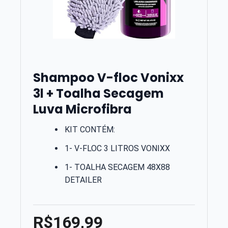
Shampoo V-floc Vonixx
3l + Toalha Secagem
Luva Microfibra
KIT CONTÉM:
1- V-FLOC 3 LITROS VONIXX
1- TOALHA SECAGEM 48X88
DETAILER
R$169,99