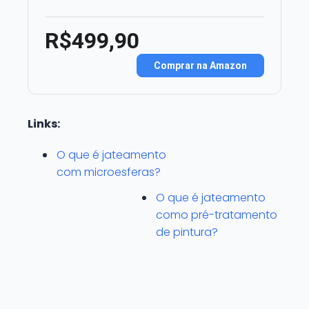
R$499,90
Comprar na Amazon
Links:
O que é jateamento
com microesferas?
O que é jateamento
como pré-tratamento
de pintura?