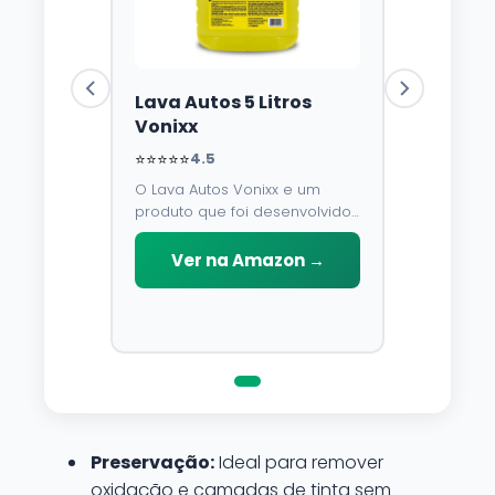
Lava Autos 5 Litros
Vonixx
⭐⭐⭐⭐⭐
4.5
O Lava Autos Vonixx e um
produto que foi desenvolvido
para limpar, proteger e
conservar a lataria do veiculo.
Ver na Amazon →
Por possuir pH neutro, pode
ser aplicado em qualquer
superficie sem correr o risco
de danifica-la.
Preservação:
Ideal para remover
oxidação e camadas de tinta sem