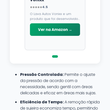
⭐⭐⭐⭐⭐
4.5
O Lava Autos Vonixx e um
produto que foi desenvolvido
para limpar, proteger e
conservar a lataria do veiculo.
Ver na Amazon →
Por possuir pH neutro, pode
ser aplicado em qualquer
superficie sem correr o risco
de danifica-la.
Pressão Controlada:
Permite o ajuste
da pressão de acordo com a
necessidade, sendo gentil com áreas
delicadas e eficaz em áreas mais sujas.
Eficiência de Tempo:
A remoção rápida
de sujeira economiza tempo, permitindo