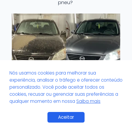
pneu?
Nós usamos cookies para melhorar sua
experiência, analisar o tráfego e oferecer conteúdo
personalizado. Você pode aceitar todos os
cookies, recusar ou gerenciar suas preferências a
O que é volante com odor impregnado?
qualquer momento em nossa
Saiba mais
Saiba Mais
Aceitar