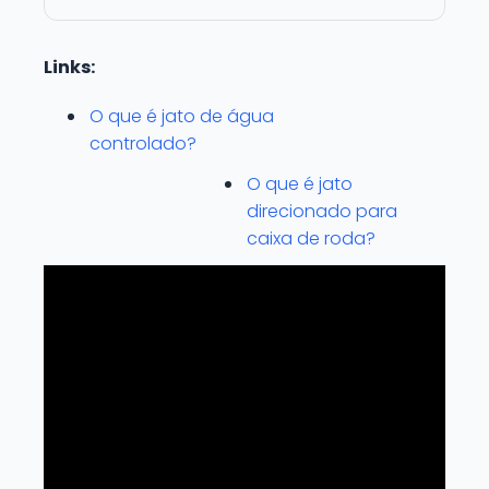
Links:
O que é jato de água
controlado?
O que é jato
direcionado para
caixa de roda?