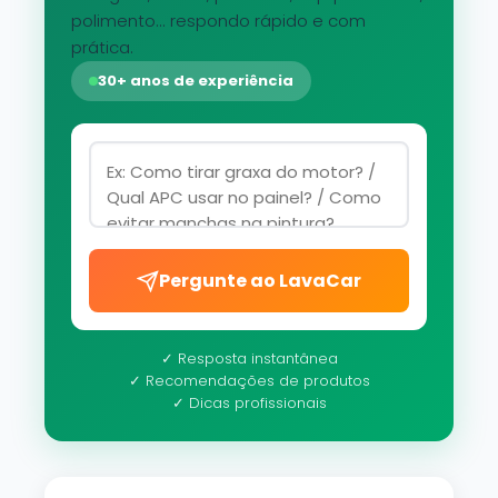
polimento... respondo rápido e com
prática.
30+ anos de experiência
Pergunte ao LavaCar
✓ Resposta instantânea
✓ Recomendações de produtos
✓ Dicas profissionais