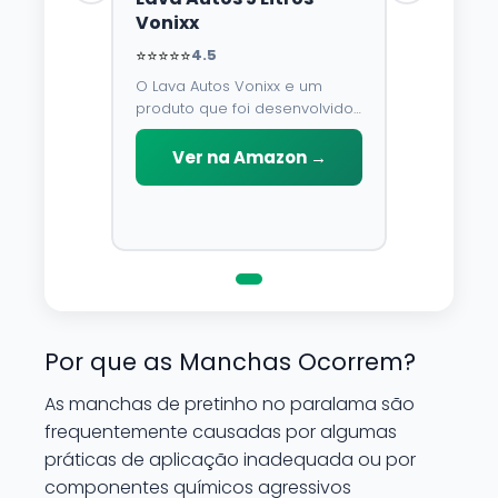
Vonixx
⭐⭐⭐⭐⭐
4.5
O Lava Autos Vonixx e um
produto que foi desenvolvido
para limpar, proteger e
conservar a lataria do veiculo.
Ver na Amazon →
Por possuir pH neutro, pode
ser aplicado em qualquer
superficie sem correr o risco
de danifica-la.
Por que as Manchas Ocorrem?
As manchas de pretinho no paralama são
frequentemente causadas por algumas
práticas de aplicação inadequada ou por
componentes químicos agressivos