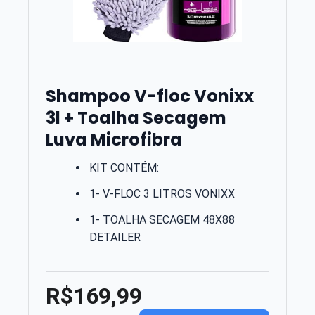
Shampoo V-floc Vonixx
3l + Toalha Secagem
Luva Microfibra
KIT CONTÉM:
1- V-FLOC 3 LITROS VONIXX
1- TOALHA SECAGEM 48X88
DETAILER
R$169,99