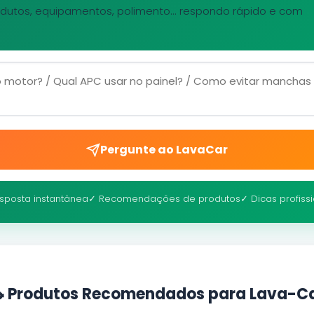
dutos, equipamentos, polimento... respondo rápido e com
Pergunte ao LavaCar
sposta instantânea
✓ Recomendações de produtos
✓ Dicas profiss
 Produtos Recomendados para Lava-C