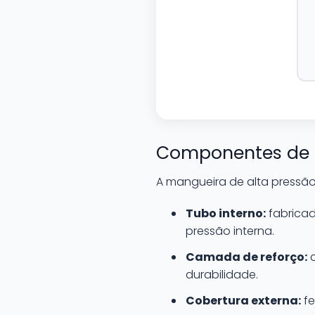
Componentes de 
A mangueira de alta pressão
Tubo interno:
fabricad
pressão interna.
Camada de reforço:
c
durabilidade.
Cobertura externa:
fe