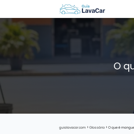
O q
guialavacar.com
Glossário
O que é mangue