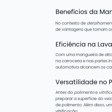
Benefícios da Man
No contexto de
detalhamento
de vantagens que tornam os s
Eficiência na La
Com uma mangueira de alta 
na carroceria e nas partes in
automotiva alcancem os can
Versatilidade no 
Antes do
polimento
e
vitrifi
preparar a superfície do ve
de polimento. Além disso, 
vitrificação.