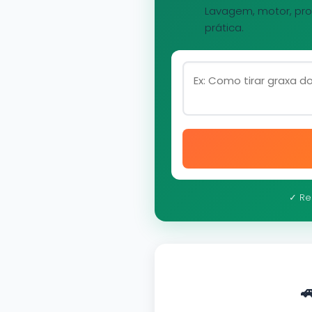
Lavagem, motor, pro
prática.
✓ Re
