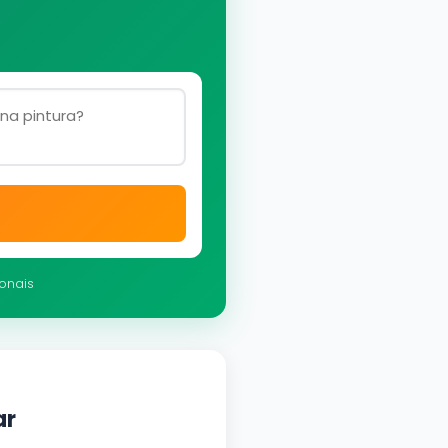
ionais
ar