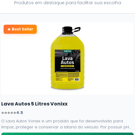
Produtos em destaque para facilitar sua escolha
🔥 Best Seller
Lava Autos 5 Litros Vonixx
⭐⭐⭐⭐⭐
4.5
O Lava Autos Vonixx e um produto que foi desenvolvido para
limpar, proteger e conservar a lataria do veiculo. Por possuir pH
neutro, pode ser aplicado em qualquer superficie sem correr o