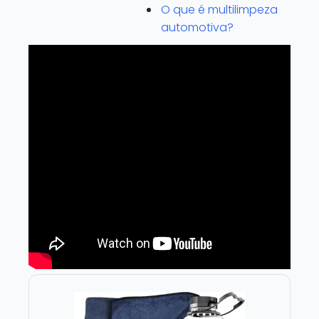
O que é multilimpeza
automotiva?