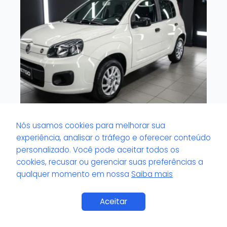
Nós usamos cookies para melhorar sua
O que é viscosidade do pretinho de
experiência, analisar o tráfego e oferecer conteúdo
pneu?
personalizado. Você pode aceitar todos os
cookies, recusar ou gerenciar suas preferências a
qualquer momento em nossa
Saiba mais
Aceitar