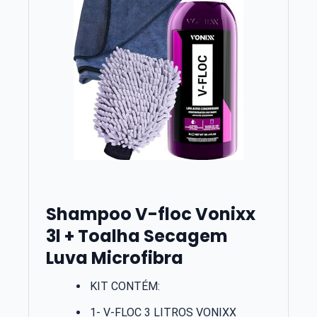
Shampoo V-floc Vonixx
3l + Toalha Secagem
Luva Microfibra
KIT CONTÉM:
1- V-FLOC 3 LITROS VONIXX