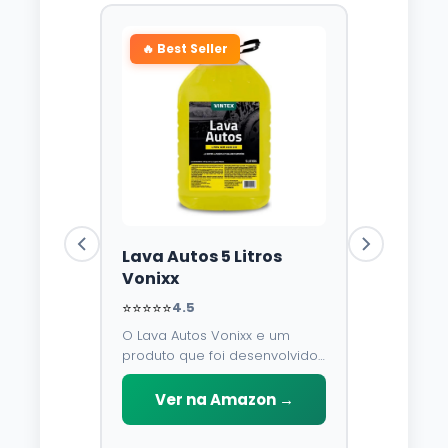
🔥 Best Seller
Lava Autos 5 Litros
Vonixx
⭐⭐⭐⭐⭐
4.5
O Lava Autos Vonixx e um
produto que foi desenvolvido
para limpar, proteger e
conservar a lataria do veiculo.
Ver na Amazon →
Por possuir pH neutro, pode
ser aplicado em qualquer