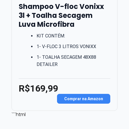
Shampoo V-floc Vonixx
3l + Toalha Secagem
Luva Microfibra
KIT CONTÉM:
1- V-FLOC 3 LITROS VONIXX
1- TOALHA SECAGEM 48X88
DETAILER
R$169,99
Comprar na Amazon
```html