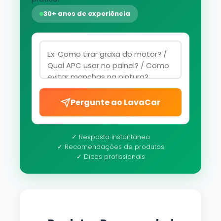
30+ anos de experiência
Pergunte ao LavaCar
✓ Resposta instantânea
✓ Recomendações de produtos
✓ Dicas profissionais