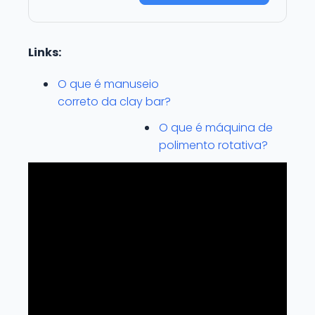
Links:
O que é manuseio
correto da clay bar?
O que é máquina de
polimento rotativa?