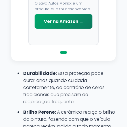
O Lava Autos Vonixx e um
produto que foi desenvolvido
para limpar, proteger e
conservar a lataria do veiculo.
Ver na Amazon →
Por possuir pH neutro, pode
ser aplicado em qualquer
superficie sem correr o risco
de danifica-la.
Durabilidade:
Essa proteção pode
durar anos quando cuidada
corretamente, ao contrário de ceras
tradicionais que precisam de
reaplicação frequente.
Brilho Perene:
A cerâmica realça o brilho
da pintura, fazendo com que o veículo
pareça recém-polido a todo momento.