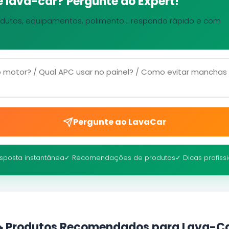
 lava-car? Pergunte ao Expert!
dutos, equipamentos, polimento... respondo rápido e com
Pergunte ao LavaCar
sposta instantânea
✓ Recomendações de produtos
✓ Dicas profiss
 Produtos Recomendados para Lava-C