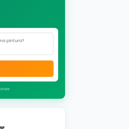
ionais
ar