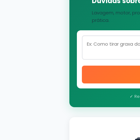
Dúvidas sobre
Lavagem, motor, pro
prática.
✓ Re
