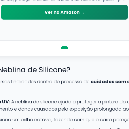
neutro, pode ser aplicado em qualquer superficie sem correr o
risco de danifica-la.
Ver na Amazon →
Neblina de Silicone?
ersas finalidades dentro do processo de
cuidados com 
 UV:
A neblina de silicone ajuda a proteger a pintura do c
ento e danos causados pela exposição prolongada ao 
iona um brilho notável, fazendo com que o carro pareça