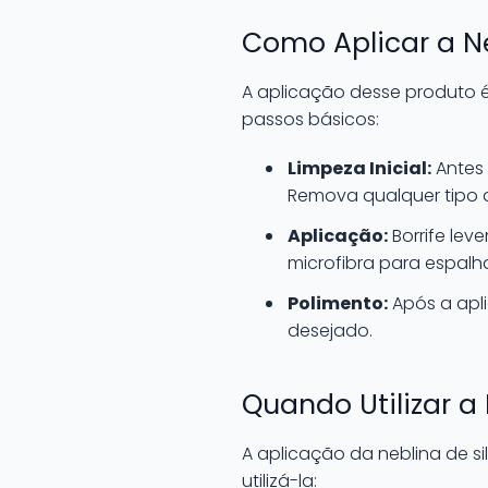
Como Aplicar a Ne
A aplicação desse produto é
passos básicos:
Limpeza Inicial:
Antes 
Remova qualquer tipo d
Aplicação:
Borrife lev
microfibra para espalh
Polimento:
Após a apli
desejado.
Quando Utilizar a 
A aplicação da neblina de s
utilizá-la: