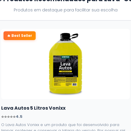
Produtos em destaque para facilitar sua escolha
🔥 Best Seller
Lava Autos 5 Litros Vonixx
⭐⭐⭐⭐⭐
4.5
O Lava Autos Vonixx e um produto que foi desenvolvido para
limpar, proteger e conservar a lataria do veiculo. Por possuir pH