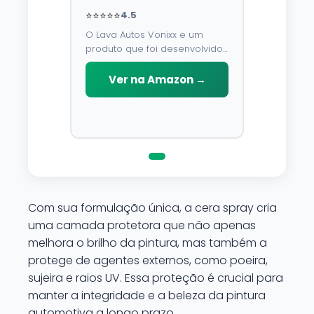
⭐⭐⭐⭐⭐
4.5
O Lava Autos Vonixx e um
produto que foi desenvolvido
para limpar, proteger e
conservar a lataria do veiculo.
Ver na Amazon →
Por possuir pH neutro, pode
ser aplicado em qualquer
superficie sem correr o risco
de danifica-la.
Com sua formulação única, a cera spray cria
uma camada protetora que não apenas
melhora o brilho da pintura, mas também a
protege de agentes externos, como poeira,
sujeira e raios UV. Essa proteção é crucial para
manter a integridade e a beleza da pintura
automotiva a longo prazo.