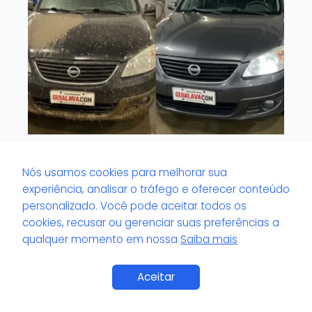
O que é volante com odor impregnado?
Nós usamos cookies para melhorar sua
experiência, analisar o tráfego e oferecer conteúdo
personalizado. Você pode aceitar todos os
cookies, recusar ou gerenciar suas preferências a
qualquer momento em nossa
Saiba mais
Aceitar