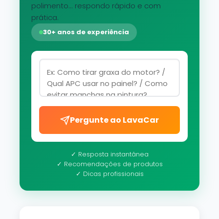
polimento... respondo rápido e com
prática.
30+ anos de experiência
Pergunte ao LavaCar
✓ Resposta instantânea
✓ Recomendações de produtos
✓ Dicas profissionais