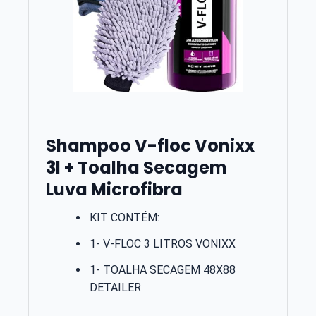
Shampoo V-floc Vonixx
3l + Toalha Secagem
Luva Microfibra
KIT CONTÉM:
1- V-FLOC 3 LITROS VONIXX
1- TOALHA SECAGEM 48X88
DETAILER