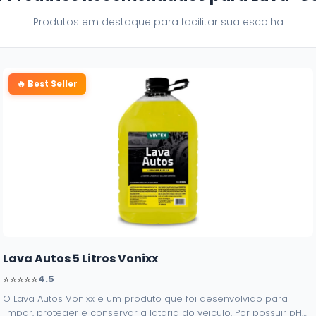
Produtos em destaque para facilitar sua escolha
🔥 Best Seller
Lava Autos 5 Litros Vonixx
⭐⭐⭐⭐⭐
4.5
O Lava Autos Vonixx e um produto que foi desenvolvido para
limpar, proteger e conservar a lataria do veiculo. Por possuir pH