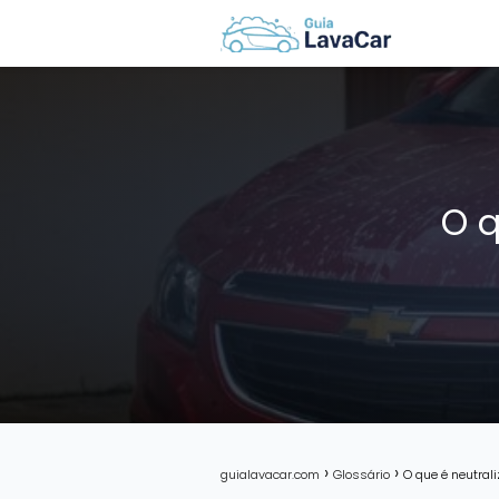
O q
guialavacar.com
Glossário
O que é neutra