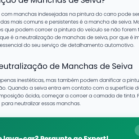
zação de Manchas de Seiva?
ar com manchas indesejadas na pintura do carro pode ser
das mais comuns e persistentes é a mancha de seiva. M
res que podem corroer a pintura do veículo se não fore
o que é a neutralização de manchas de seiva, por que é 
essencial do seu serviço de detalhamento automotivo.
eutralização de Manchas de Seiva
penas inestéticas, mas também podem danificar a pintur
o. Quando a seiva entra em contato com a superfície do
composição ácida, começar a corroer a camada de tinta. P
s para neutralizar essas manchas.
 lava-car? Pergunte ao Expert!