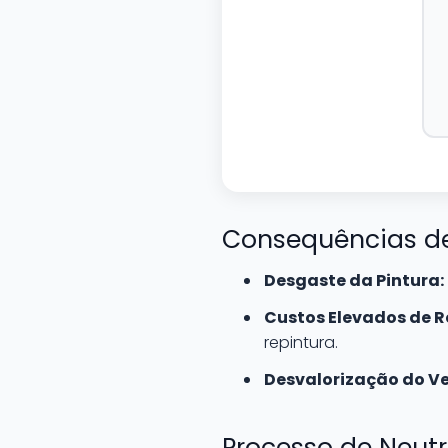
Consequências de
Desgaste da Pintura:
Custos Elevados de R
repintura.
Desvalorização do Ve
Processo de Neut