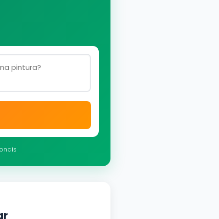
ionais
ar