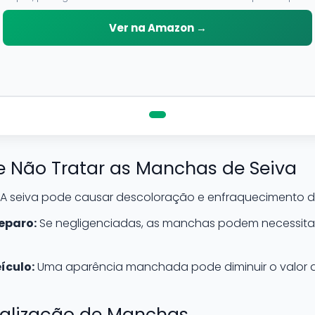
neutro, pode ser aplicado em qualquer superficie sem correr o
risco de danifica-la.
Ver na Amazon →
 Não Tratar as Manchas de Seiva
A seiva pode causar descoloração e enfraquecimento da
eparo:
Se negligenciadas, as manchas podem necessitar
ículo:
Uma aparência manchada pode diminuir o valor d
ralização de Manchas