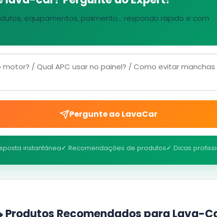
dutos, equipamentos, polimento... respondo rápido e com
Pergunte ao LavaCar
sposta instantânea
✓ Recomendações de produtos
✓ Dicas profiss
 Produtos Recomendados para Lava-C