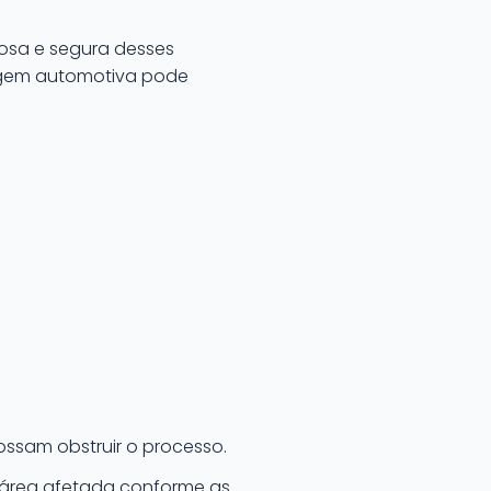
osa e segura desses
vagem automotiva pode
possam obstruir o processo.
 área afetada conforme as