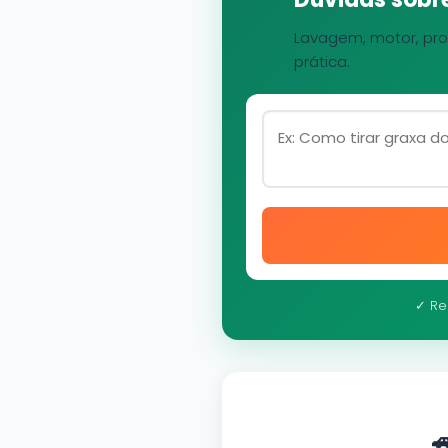
Lavagem, motor, pro
prática.
✓ Re
