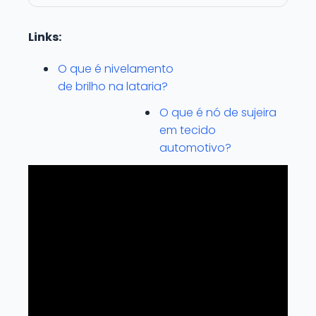
Links:
O que é nivelamento
de brilho na lataria?
O que é nó de sujeira
em tecido
automotivo?