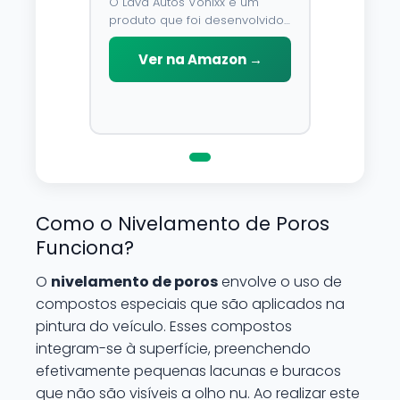
O Lava Autos Vonixx e um
produto que foi desenvolvido
para limpar, proteger e
conservar a lataria do veiculo.
Ver na Amazon →
Por possuir pH neutro, pode
ser aplicado em qualquer
superficie sem correr o risco
de danifica-la.
Como o Nivelamento de Poros
Funciona?
O
nivelamento de poros
envolve o uso de
compostos especiais que são aplicados na
pintura do veículo. Esses compostos
integram-se à superfície, preenchendo
efetivamente pequenas lacunas e buracos
que não são visíveis a olho nu. Ao realizar este