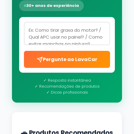
30+ anos de experiência
Pergunte ao LavaCar
✓ Resposta instantânea
✓ Recomendações de produtos
✓ Dicas profissionais
🚗 Produtos Recomendados