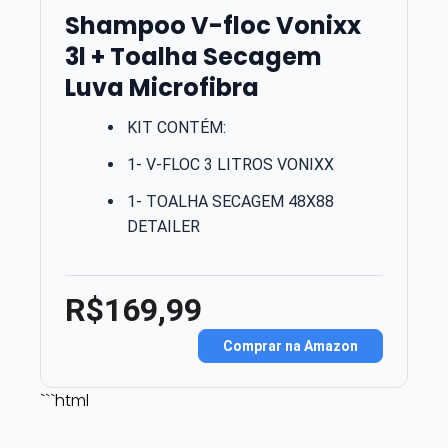
Shampoo V-floc Vonixx
3l + Toalha Secagem
Luva Microfibra
KIT CONTÉM:
1- V-FLOC 3 LITROS VONIXX
1- TOALHA SECAGEM 48X88
DETAILER
R$169,99
Comprar na Amazon
```html