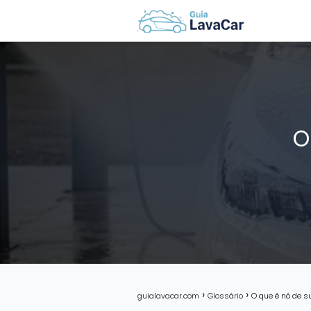
O
guialavacar.com
Glossário
O que é nó de s