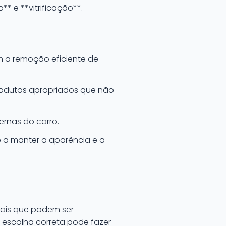
* e **vitrificação**.
m a remoção eficiente de
produtos apropriados que não
ternas do carro.
 a manter a aparência e a
iais que podem ser
 escolha correta pode fazer