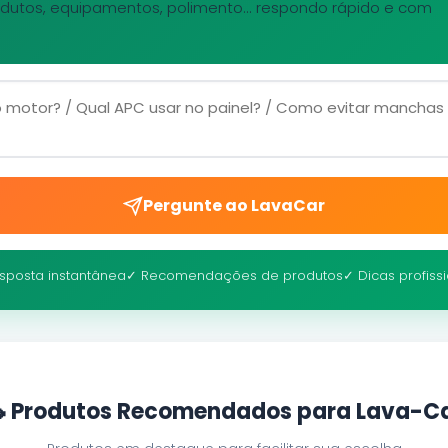
dutos, equipamentos, polimento... respondo rápido e com
Pergunte ao LavaCar
sposta instantânea
✓ Recomendações de produtos
✓ Dicas profiss
 Produtos Recomendados para Lava-C