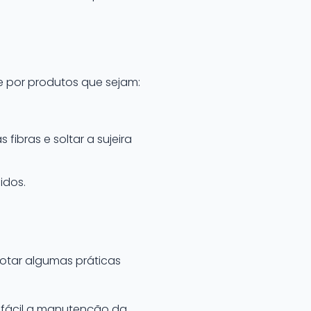
re por produtos que sejam:
ibras e soltar a sujeira
idos.
otar algumas práticas
 fácil a manutenção da