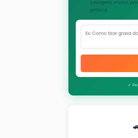
Lavagem, motor, pro
prática.
✓ Re
