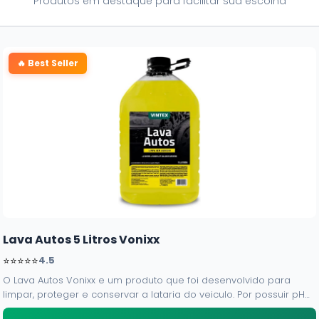
Produtos em destaque para facilitar sua escolha
🔥 Best Seller
Lava Autos 5 Litros Vonixx
⭐⭐⭐⭐⭐
4.5
O Lava Autos Vonixx e um produto que foi desenvolvido para
limpar, proteger e conservar a lataria do veiculo. Por possuir pH
neutro, pode ser aplicado em qualquer superficie sem correr o