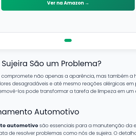
risco de danifica-la.
Ver na Amazon →
e Sujeira São um Problema?
a compromete não apenas a aparência, mas também a higi
res desagradáveis e até mesmo reações alérgicas em p
 removê-los pode transformar a tarefa de limpeza em um 
lhamento Automotivo
to automotivo
são essenciais para a manutenção da es
ata de resolver problemas como nós de sujeira. O deta