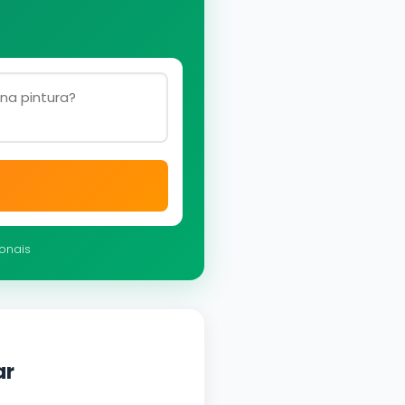
ionais
ar