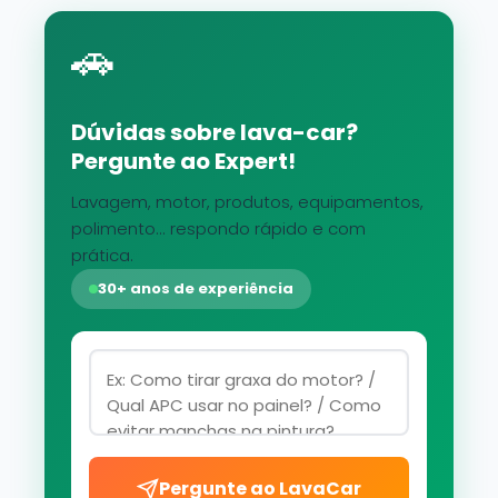
🚗
Dúvidas sobre lava-car?
Pergunte ao Expert!
Lavagem, motor, produtos, equipamentos,
polimento... respondo rápido e com
prática.
30+ anos de experiência
Pergunte ao LavaCar