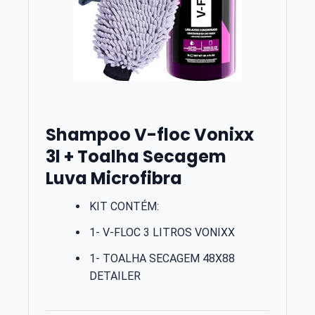
Shampoo V-floc Vonixx
3l + Toalha Secagem
Luva Microfibra
KIT CONTÉM:
1- V-FLOC 3 LITROS VONIXX
1- TOALHA SECAGEM 48X88
DETAILER