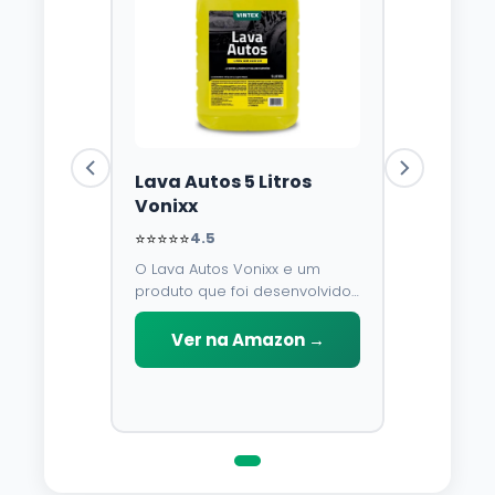
Lava Autos 5 Litros
Vonixx
⭐⭐⭐⭐⭐
4.5
O Lava Autos Vonixx e um
produto que foi desenvolvido
para limpar, proteger e
conservar a lataria do veiculo.
Ver na Amazon →
Por possuir pH neutro, pode
ser aplicado em qualquer
superficie sem correr o risco
de danifica-la.