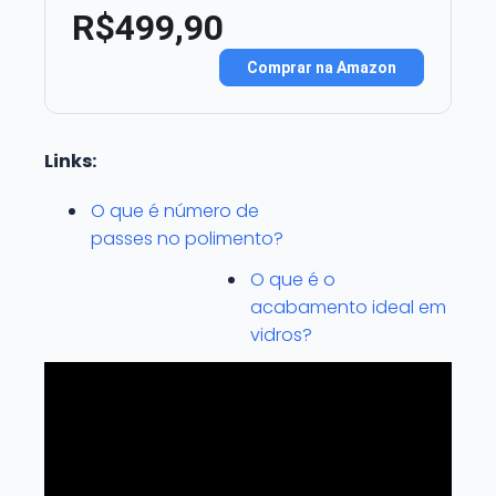
R$499,90
Comprar na Amazon
Links:
O que é número de
passes no polimento?
O que é o
acabamento ideal em
vidros?