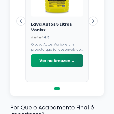
Lava Autos 5 Litros
Vonixx
⭐⭐⭐⭐⭐
4.5
O Lava Autos Vonixx e um
produto que foi desenvolvido
para limpar, proteger e
conservar a lataria do veiculo.
Ver na Amazon →
Por possuir pH neutro, pode
ser aplicado em qualquer
superficie sem correr o risco
de danifica-la.
Por Que o Acabamento Final é