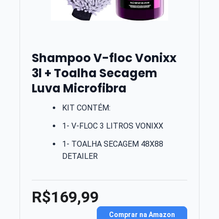
Shampoo V-floc Vonixx
3l + Toalha Secagem
Luva Microfibra
KIT CONTÉM:
1- V-FLOC 3 LITROS VONIXX
1- TOALHA SECAGEM 48X88
DETAILER
R$169,99
Comprar na Amazon