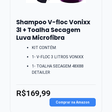
Shampoo V-floc Vonixx
3l + Toalha Secagem
Luva Microfibra
KIT CONTÉM:
1- V-FLOC 3 LITROS VONIXX
1- TOALHA SECAGEM 48X88
DETAILER
R$169,99
Comprar na Amazon