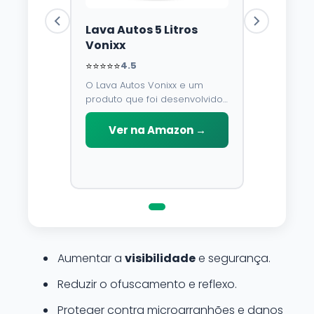
Lava Autos 5 Litros
Vonixx
⭐⭐⭐⭐⭐
4.5
O Lava Autos Vonixx e um
produto que foi desenvolvido
para limpar, proteger e
conservar a lataria do veiculo.
Ver na Amazon →
Por possuir pH neutro, pode
ser aplicado em qualquer
superficie sem correr o risco
de danifica-la.
Aumentar a
visibilidade
e segurança.
Reduzir o ofuscamento e reflexo.
Proteger contra microarranhões e danos