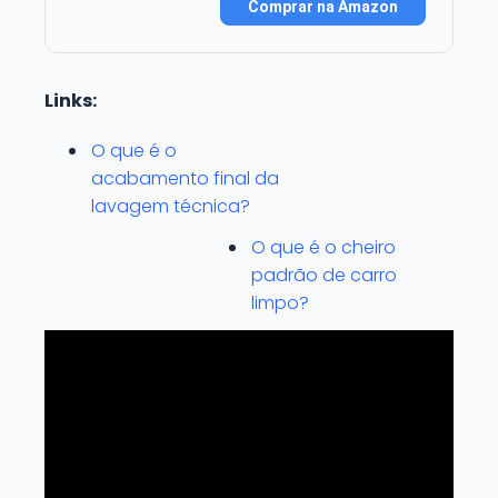
Comprar na Amazon
Links:
O que é o
acabamento final da
lavagem técnica?
O que é o cheiro
padrão de carro
limpo?