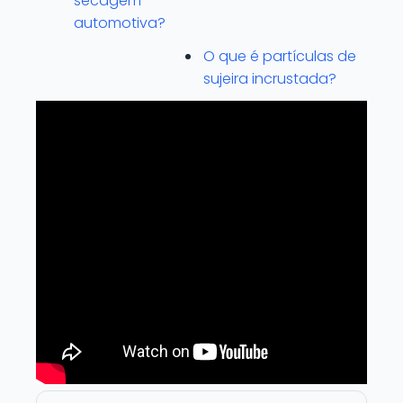
secagem
automotiva?
O que é partículas de
sujeira incrustada?