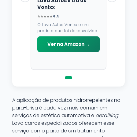
Lava Autos 5 Litros
Vonixx
⭐⭐⭐⭐⭐
4.5
O Lava Autos Vonixx e um
produto que foi desenvolvido
para limpar, proteger e
conservar a lataria do veiculo.
Ver na Amazon →
Por possuir pH neutro, pode
ser aplicado em qualquer
superficie sem correr o risco
de danifica-la.
A aplicação de produtos hidrorrepelentes no
para-brisa é cada vez mais comum em
serviços de estética automotiva e
detailling
.
Lava carros especializados oferecem esse
serviço como parte de um tratamento