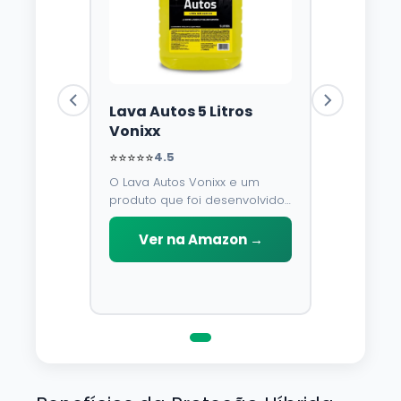
Lava Autos 5 Litros
Vonixx
⭐⭐⭐⭐⭐
4.5
O Lava Autos Vonixx e um
produto que foi desenvolvido
para limpar, proteger e
conservar a lataria do veiculo.
Ver na Amazon →
Por possuir pH neutro, pode
ser aplicado em qualquer
superficie sem correr o risco
de danifica-la.