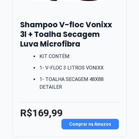
Shampoo V-floc Vonixx
3l + Toalha Secagem
Luva Microfibra
KIT CONTÉM:
1- V-FLOC 3 LITROS VONIXX
1- TOALHA SECAGEM 48X88
DETAILER
R$169,99
Comprar na Amazon