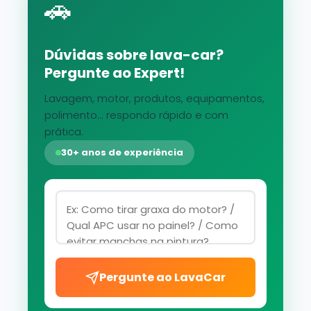
🚗
Dúvidas sobre lava-car?
Pergunte ao Expert!
Lavagem, motor, produtos, equipamentos,
polimento... respondo rápido e com
prática.
30+ anos de experiência
Pergunte ao LavaCar