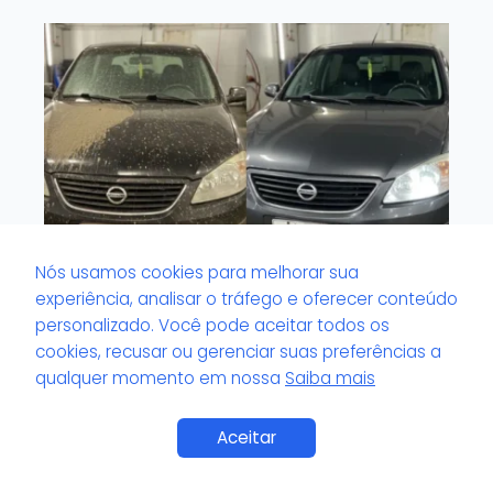
Nós usamos cookies para melhorar sua
experiência, analisar o tráfego e oferecer conteúdo
personalizado. Você pode aceitar todos os
O que é volante com odor impregnado?
cookies, recusar ou gerenciar suas preferências a
qualquer momento em nossa
Saiba mais
Saiba Mais
Aceitar