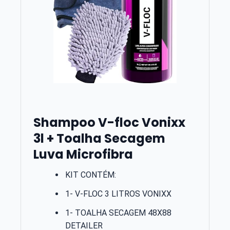
Shampoo V-floc Vonixx
3l + Toalha Secagem
Luva Microfibra
KIT CONTÉM:
1- V-FLOC 3 LITROS VONIXX
1- TOALHA SECAGEM 48X88
DETAILER