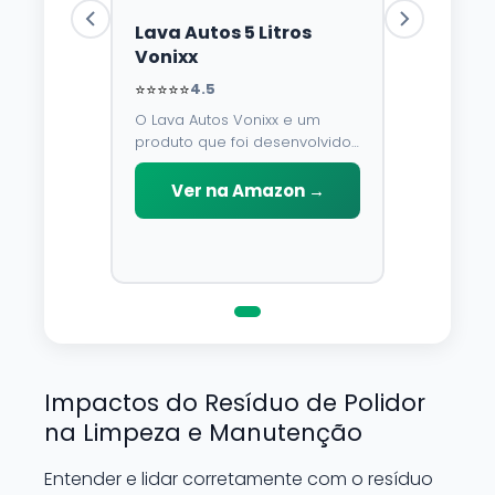
Lava Autos 5 Litros
Vonixx
⭐⭐⭐⭐⭐
4.5
O Lava Autos Vonixx e um
produto que foi desenvolvido
para limpar, proteger e
conservar a lataria do veiculo.
Ver na Amazon →
Por possuir pH neutro, pode
ser aplicado em qualquer
superficie sem correr o risco
de danifica-la.
Impactos do Resíduo de Polidor
na Limpeza e Manutenção
Entender e lidar corretamente com o resíduo