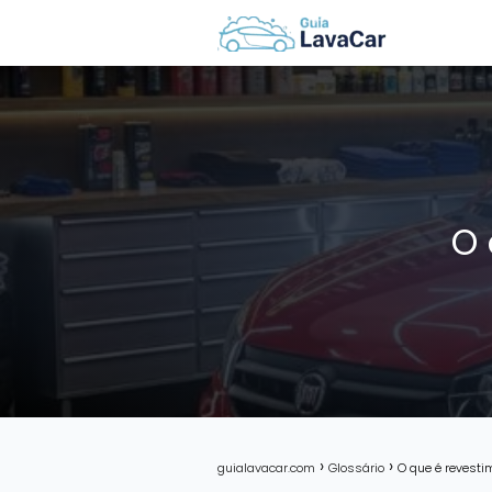
O 
guialavacar.com
Glossário
O que é revest