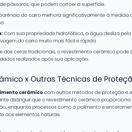
de pássaros, que podem corroer a superfície.
parência do carro melhora significativamente à medida q
o.
a:
Com sua propriedade hidrofóbica, a água desliza pela s
avagem do carro muito mais fácil e rápida.
te das ceras tradicionais, o revestimento cerâmico pod
idados realizados após sua aplicação.
âmico x Outras Técnicas de Proteç
timento cerâmico
com outros métodos de proteção e es
tante distinguir que o revestimento cerâmico proporcio
ão, enquanto processos como o polimento e encerame
te aos elementos naturais.