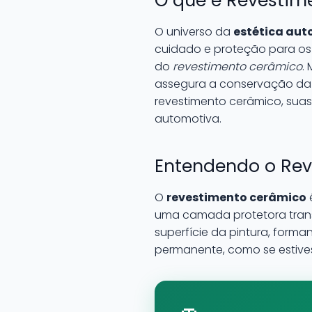
O que é Revestim
O universo da
estética au
cuidado e proteção para os 
do
revestimento cerâmico
.
assegura a conservação da p
revestimento cerâmico, sua
automotiva.
Entendendo o Rev
O
revestimento cerâmico
uma camada protetora trans
superfície da pintura, form
permanente, como se estive