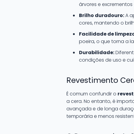
árvores e excrementos 
Brilho duradouro:
A a
cores, mantendo o brilh
Facilidade de limpez
poeira, o que torna a l
Durabilidade:
Diferen
condições de uso e cu
Revestimento Cer
É comum confundir o
reves
a cera. No entanto, é impor
avançada e de longa duraç
temporária e menos resisten