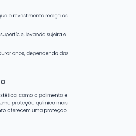
ue o revestimento realça as
uperfície, levando sujeira e
e durar anos, dependendo das
ão
tética, como o polimento e
na uma proteção química mais
nto oferecem uma proteção