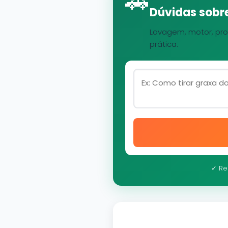
🚗
Dúvidas sobre
Lavagem, motor, pro
prática.
✓ Re