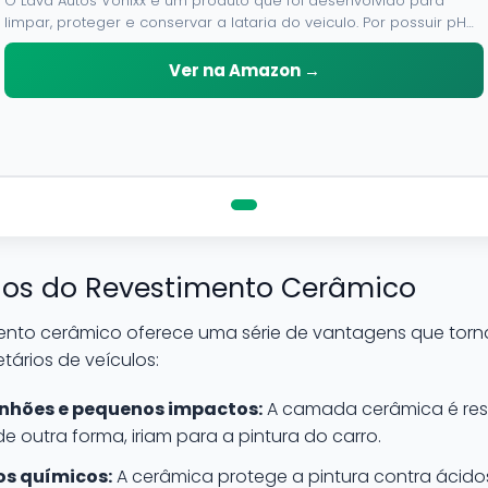
O Lava Autos Vonixx e um produto que foi desenvolvido para
limpar, proteger e conservar a lataria do veiculo. Por possuir pH
neutro, pode ser aplicado em qualquer superficie sem correr o
risco de danifica-la.
Ver na Amazon →
cios do Revestimento Cerâmico
mento cerâmico oferece uma série de vantagens que tor
tários de veículos:
anhões e pequenos impactos:
A camada cerâmica é resi
 outra forma, iriam para a pintura do carro.
os químicos:
A cerâmica protege a pintura contra ácido