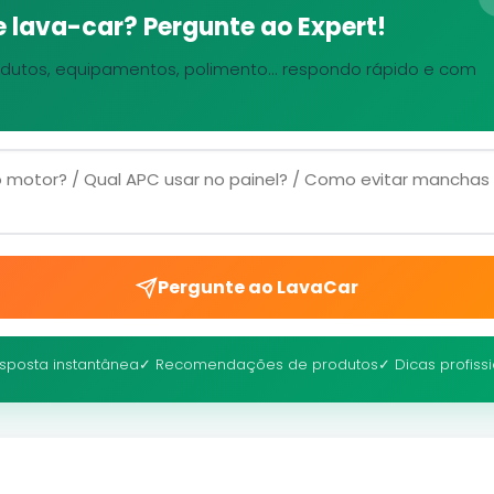
 lava-car? Pergunte ao Expert!
dutos, equipamentos, polimento... respondo rápido e com
Pergunte ao LavaCar
sposta instantânea
✓ Recomendações de produtos
✓ Dicas profiss