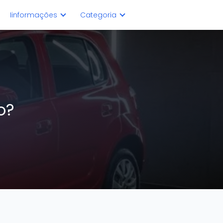
Iinformações
Categoria
co?