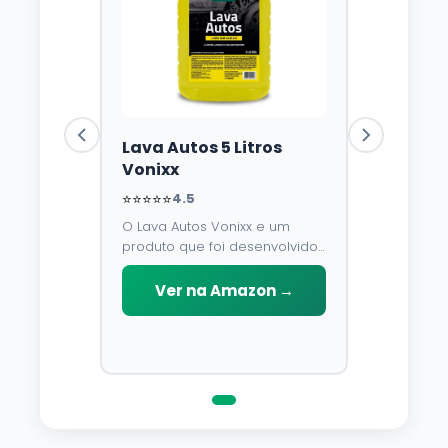
Lava Autos 5 Litros
Vonixx
⭐⭐⭐⭐⭐
4.5
O Lava Autos Vonixx e um
produto que foi desenvolvido
para limpar, proteger e
conservar a lataria do veiculo.
Ver na Amazon →
Por possuir pH neutro, pode
ser aplicado em qualquer
superficie sem correr o risco
de danifica-la.