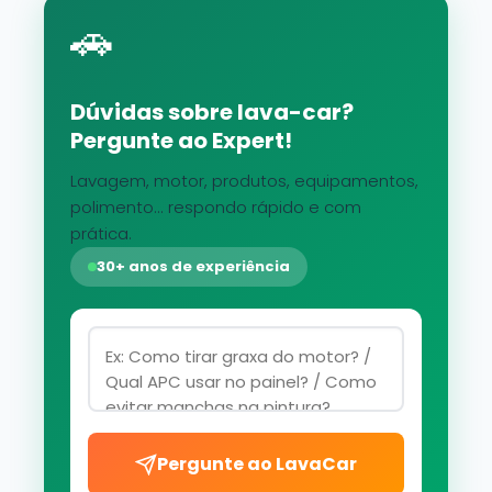
🚗
Dúvidas sobre lava-car?
Pergunte ao Expert!
Lavagem, motor, produtos, equipamentos,
polimento... respondo rápido e com
prática.
30+ anos de experiência
Pergunte ao LavaCar