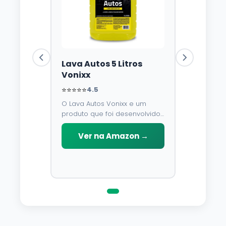
Lava Autos 5 Litros
Vonixx
⭐⭐⭐⭐⭐
4.5
O Lava Autos Vonixx e um
produto que foi desenvolvido
para limpar, proteger e
conservar a lataria do veiculo.
Ver na Amazon →
Por possuir pH neutro, pode
ser aplicado em qualquer
superficie sem correr o risco
de danifica-la.