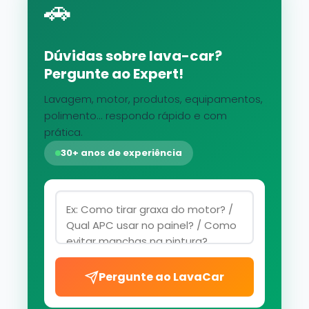
🚗
Dúvidas sobre lava-car?
Pergunte ao Expert!
Lavagem, motor, produtos, equipamentos,
polimento... respondo rápido e com
prática.
30+ anos de experiência
Pergunte ao LavaCar