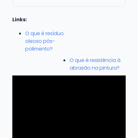
Links:
O que é resíduo
oleoso pós-
polimento?
O que é resistência à
abrasão na pintura?