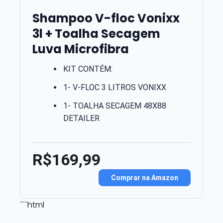
Shampoo V-floc Vonixx
3l + Toalha Secagem
Luva Microfibra
KIT CONTÉM:
1- V-FLOC 3 LITROS VONIXX
1- TOALHA SECAGEM 48X88
DETAILER
R$169,99
Comprar na Amazon
```html