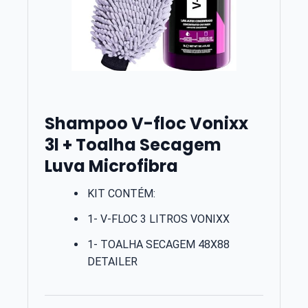
Shampoo V-floc Vonixx
3l + Toalha Secagem
Luva Microfibra
KIT CONTÉM:
1- V-FLOC 3 LITROS VONIXX
1- TOALHA SECAGEM 48X88
DETAILER