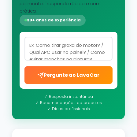
polimento... respondo rápido e com
prática.
30+ anos de experiência
Pergunte ao LavaCar
✓ Resposta instantânea
✓ Recomendações de produtos
✓ Dicas profissionais