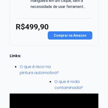
mangueira em um clique, sem a
necessidade de usar ferrament...
R$499,90
Comprar na Amazon
Links:
O que é risco na
pintura automotiva?
O que é roda
contaminada?