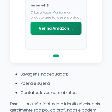
⭐⭐⭐⭐⭐
4.5
O Lava Autos Vonixx e um
produto que foi desenvolvido
para limpar, proteger e
conservar a lataria do veiculo.
Ver na Amazon →
Por possuir pH neutro, pode
ser aplicado em qualquer
superficie sem correr o risco
de danifica-la.
Lavagens inadequadas;
Poeira e sujeira;
Contatos leves com objetos.
Esses riscos são facilmente identificáveis, pois
geralmente são pouco profundos e podem