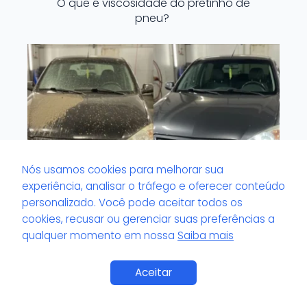
O que é viscosidade do pretinho de
pneu?
Nós usamos cookies para melhorar sua
experiência, analisar o tráfego e oferecer conteúdo
personalizado. Você pode aceitar todos os
cookies, recusar ou gerenciar suas preferências a
qualquer momento em nossa
Saiba mais
O que é volante com odor impregnado?
Aceitar