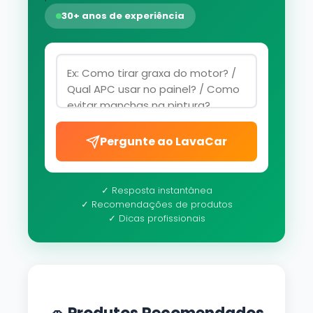
30+ anos de experiência
Pergunte ao LavaCar
✓ Resposta instantânea
✓ Recomendações de produtos
✓ Dicas profissionais