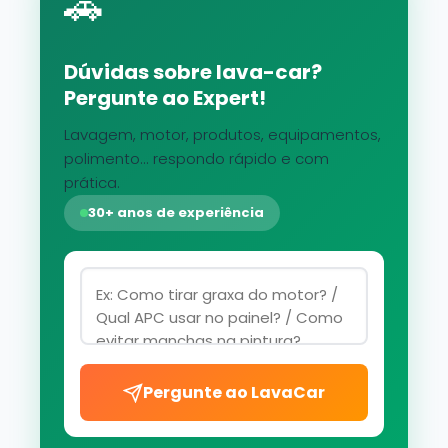
🚗
Dúvidas sobre lava-car?
Pergunte ao Expert!
Lavagem, motor, produtos, equipamentos,
polimento... respondo rápido e com
prática.
30+ anos de experiência
Pergunte ao LavaCar