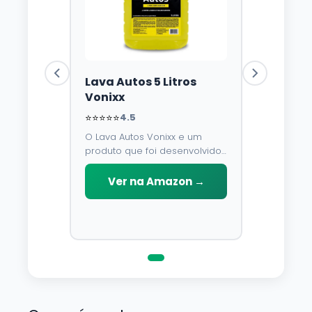
Lava Autos 5 Litros
Vonixx
⭐⭐⭐⭐⭐
4.5
O Lava Autos Vonixx e um
produto que foi desenvolvido
para limpar, proteger e
conservar a lataria do veiculo.
Ver na Amazon →
Por possuir pH neutro, pode
ser aplicado em qualquer
superficie sem correr o risco
de danifica-la.