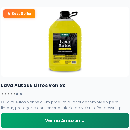
🔥 Best Seller
Lava Autos 5 Litros Vonixx
⭐⭐⭐⭐⭐
4.5
O Lava Autos Vonixx e um produto que foi desenvolvido para
limpar, proteger e conservar a lataria do veiculo. Por possuir pH
neutro, pode ser aplicado em qualquer superficie sem correr o
risco de danifica-la.
Ver na Amazon →