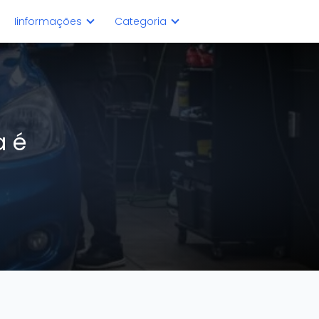
Iinformações
Categoria
a é