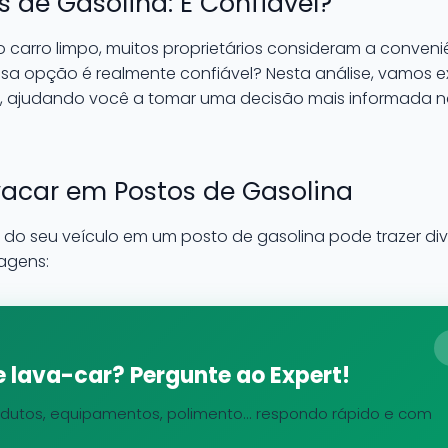
 de Gasolina: É Confiável?
 carro limpo, muitos proprietários consideram a conven
ssa opção é realmente confiável? Nesta análise, vamos e
, ajudando você a tomar uma decisão mais informada na
acar em Postos de Gasolina
m do seu veículo em um posto de gasolina pode trazer di
agens:
 lava-car? Pergunte ao Expert!
dutos, equipamentos, polimento... respondo rápido e com