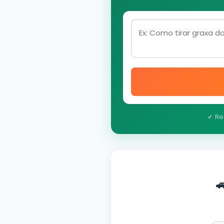
✓ Re
