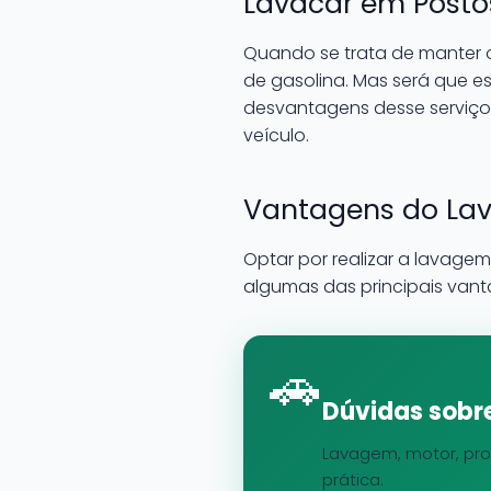
Lavacar em Postos
Quando se trata de manter o
de gasolina. Mas será que e
desvantagens desse serviço
veículo.
Vantagens do Lav
Optar por realizar a lavage
algumas das principais vant
🚗
Dúvidas sobre
Lavagem, motor, pro
prática.