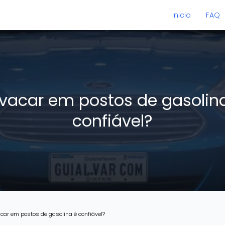
Inicio
FAQ
vacar em postos de gasolin
confiável?
car em postos de gasolina é confiável?