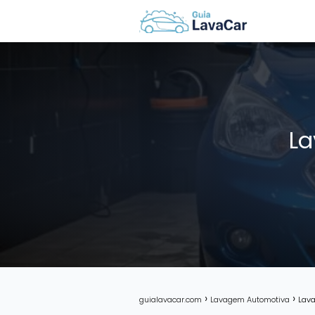
La
guialavacar.com
Lavagem Automotiva
Lava