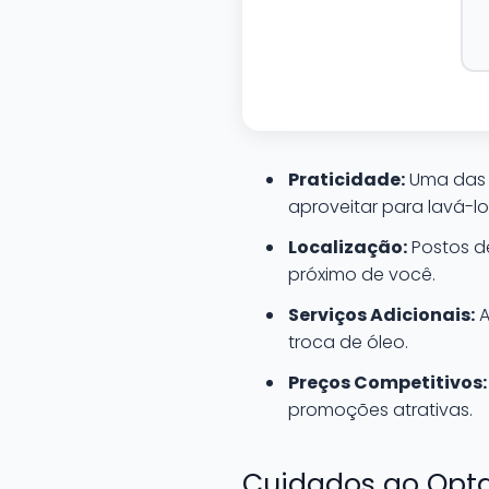
Praticidade:
Uma das 
aproveitar para lavá-
Localização:
Postos d
próximo de você.
Serviços Adicionais:
A
troca de óleo.
Preços Competitivos:
promoções atrativas.
Cuidados ao Opta