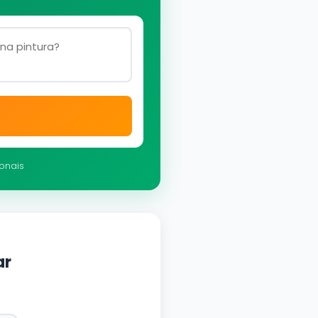
ionais
ar