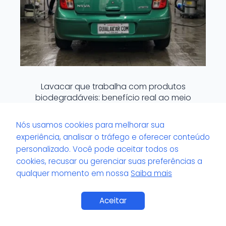
Lavacar que trabalha com produtos
biodegradáveis: benefício real ao meio
ambiente?
Nós usamos cookies para melhorar sua
experiência, analisar o tráfego e oferecer conteúdo
personalizado. Você pode aceitar todos os
cookies, recusar ou gerenciar suas preferências a
qualquer momento em nossa
Saiba mais
Saiba Mais
Aceitar