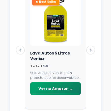
🔥 Best Seller
Lava Autos 5 Litros
Vonixx
⭐⭐⭐⭐⭐
4.5
O Lava Autos Vonixx e um
produto que foi desenvolvido
para limpar, proteger e
conservar a lataria do veiculo.
Ver na Amazon →
Por possuir pH neutro, pode
ser aplicado em qualquer
superficie sem correr o risco
de danifica-la.