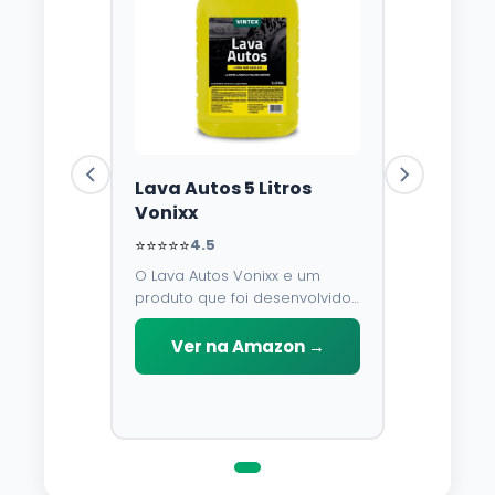
Lava Autos 5 Litros
Vonixx
⭐⭐⭐⭐⭐
4.5
O Lava Autos Vonixx e um
produto que foi desenvolvido
para limpar, proteger e
conservar a lataria do veiculo.
Ver na Amazon →
Por possuir pH neutro, pode
ser aplicado em qualquer
superficie sem correr o risco
de danifica-la.