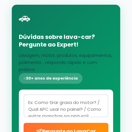
🚗
Dúvidas sobre lava-car?
Pergunte ao Expert!
Lavagem, motor, produtos, equipamentos,
polimento... respondo rápido e com
prática.
30+ anos de experiência
Pergunte ao LavaCar