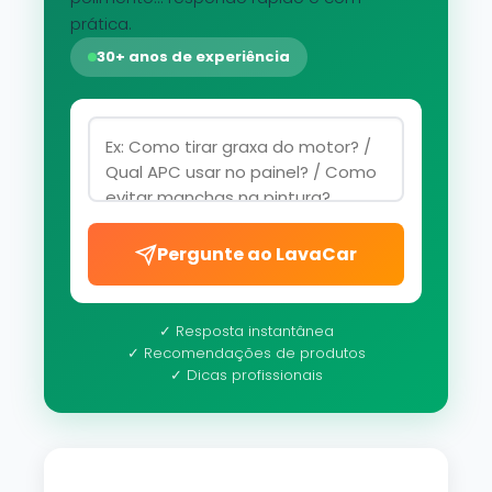
prática.
30+ anos de experiência
Pergunte ao LavaCar
✓ Resposta instantânea
✓ Recomendações de produtos
✓ Dicas profissionais