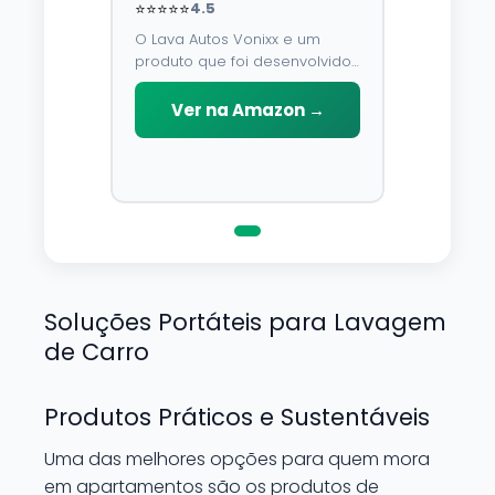
⭐⭐⭐⭐⭐
4.5
O Lava Autos Vonixx e um
produto que foi desenvolvido
para limpar, proteger e
conservar a lataria do veiculo.
Ver na Amazon →
Por possuir pH neutro, pode
ser aplicado em qualquer
superficie sem correr o risco
de danifica-la.
Soluções Portáteis para Lavagem
de Carro
Produtos Práticos e Sustentáveis
Uma das melhores opções para quem mora
em apartamentos são os produtos de