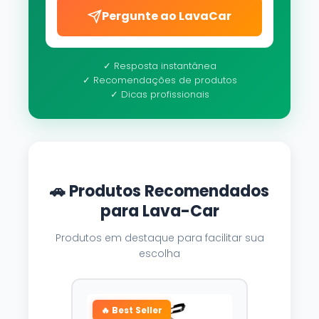
Pergunte ao LavaCar
✓ Resposta instantânea
✓ Recomendações de produtos
✓ Dicas profissionais
🚗 Produtos Recomendados
para Lava-Car
Produtos em destaque para facilitar sua
escolha
🔥 Best Seller