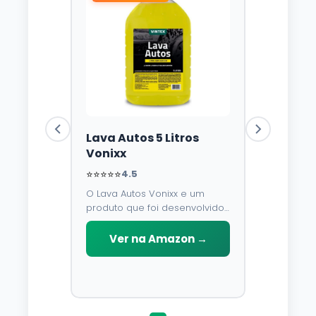
Lava Autos 5 Litros
Vonixx
⭐⭐⭐⭐⭐
4.5
O Lava Autos Vonixx e um
produto que foi desenvolvido
para limpar, proteger e
conservar a lataria do veiculo.
Ver na Amazon →
Por possuir pH neutro, pode
ser aplicado em qualquer
superficie sem correr o risco
de danifica-la.