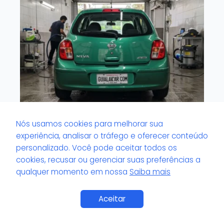
Nós usamos cookies para melhorar sua
Lavacar com serviço de espelhamento: o
experiência, analisar o tráfego e oferecer conteúdo
que é e quanto custa?
personalizado. Você pode aceitar todos os
cookies, recusar ou gerenciar suas preferências a
qualquer momento em nossa
Saiba mais
Saiba Mais
Aceitar