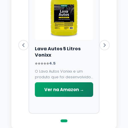
Lava Autos 5 Litros
Vonixx
⭐⭐⭐⭐⭐
4.5
O Lava Autos Vonixx e um
produto que foi desenvolvido
para limpar, proteger e
conservar a lataria do veiculo.
Ver na Amazon →
Por possuir pH neutro, pode
ser aplicado em qualquer
superficie sem correr o risco
de danifica-la.