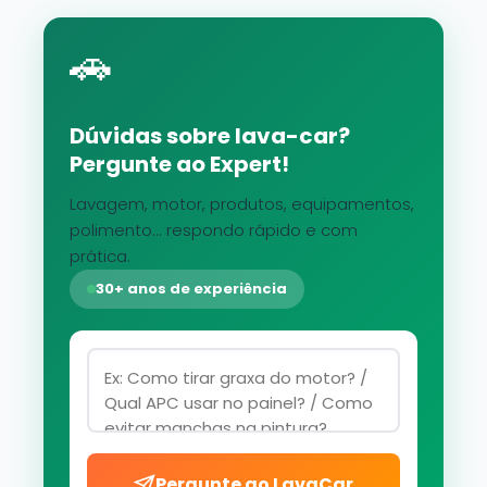
🚗
Dúvidas sobre lava-car?
Pergunte ao Expert!
Lavagem, motor, produtos, equipamentos,
polimento... respondo rápido e com
prática.
30+ anos de experiência
Pergunte ao LavaCar