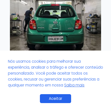
Nós usamos cookies para melhorar sua
Lavacar que trabalha com produtos
experiência, analisar o tráfego e oferecer conteúdo
biodegradáveis: benefício real ao meio
personalizado. Você pode aceitar todos os
ambiente?
cookies, recusar ou gerenciar suas preferências a
qualquer momento em nossa
Saiba mais
Aceitar