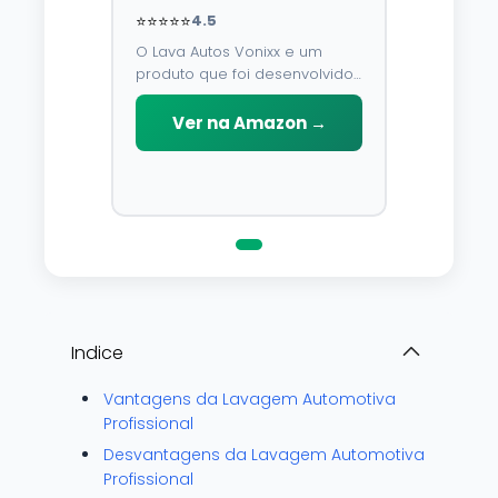
⭐⭐⭐⭐⭐
4.5
O Lava Autos Vonixx e um
produto que foi desenvolvido
para limpar, proteger e
conservar a lataria do veiculo.
Ver na Amazon →
Por possuir pH neutro, pode
ser aplicado em qualquer
superficie sem correr o risco
de danifica-la.
Indice
Vantagens da Lavagem Automotiva
Profissional
Desvantagens da Lavagem Automotiva
Profissional