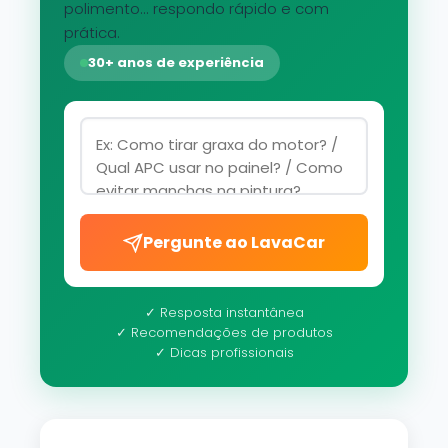
polimento... respondo rápido e com
prática.
30+ anos de experiência
Pergunte ao LavaCar
✓ Resposta instantânea
✓ Recomendações de produtos
✓ Dicas profissionais