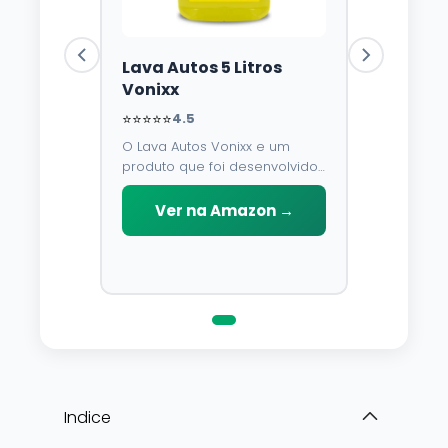
Lava Autos 5 Litros
Vonixx
⭐⭐⭐⭐⭐
4.5
O Lava Autos Vonixx e um
produto que foi desenvolvido
para limpar, proteger e
conservar a lataria do veiculo.
Ver na Amazon →
Por possuir pH neutro, pode
ser aplicado em qualquer
superficie sem correr o risco
de danifica-la.
Indice