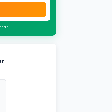
ionais
ar