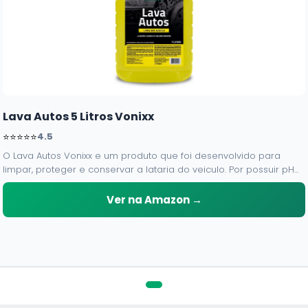
Lava Autos 5 Litros Vonixx
⭐⭐⭐⭐⭐
4.5
O Lava Autos Vonixx e um produto que foi desenvolvido para
limpar, proteger e conservar a lataria do veiculo. Por possuir pH
neutro, pode ser aplicado em qualquer superficie sem correr o
risco de danifica-la.
Ver na Amazon →