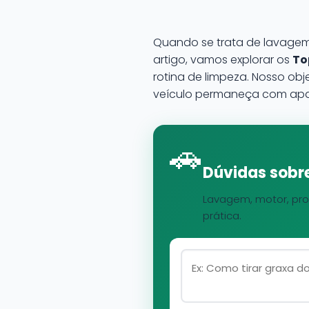
Quando se trata de lavagem 
artigo, vamos explorar os
To
rotina de limpeza. Nosso obj
veículo permaneça com apa
🚗
Dúvidas sobre
Lavagem, motor, pro
prática.