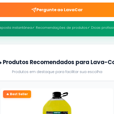
Pergunte ao LavaCar
sposta instantânea
✓ Recomendações de produtos
✓ Dicas profiss
 Produtos Recomendados para Lava-C
Produtos em destaque para facilitar sua escolha
🔥 Best Seller