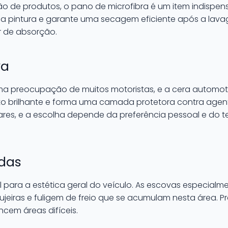
ão de produtos, o pano de microfibra é um item indispe
s na pintura e garante uma secagem eficiente após a lav
 de absorção.
va
uma preocupação de muitos motoristas, e a cera automoti
brilhante e forma uma camada protetora contra agente
ares, e a escolha depende da preferência pessoal e do 
odas
al para a estética geral do veículo. As escovas especia
sujeiras e fuligem de freio que se acumulam nesta área. 
cem áreas difíceis.