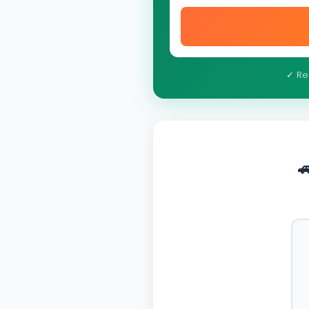
✓ Re
