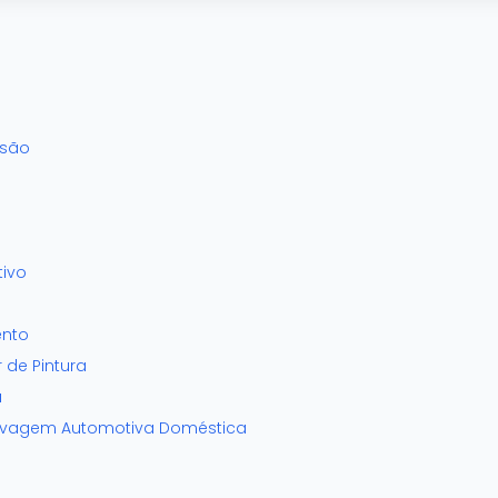
ssão
tivo
ento
 de Pintura
a
Lavagem Automotiva Doméstica