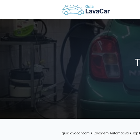
guialavacar.com
Lavagem Automotiva
Top 