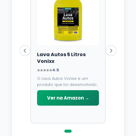
Lava Autos 5 Litros
Vonixx
⭐⭐⭐⭐⭐
4.5
O Lava Autos Vonixx e um
produto que foi desenvolvido
para limpar, proteger e
conservar a lataria do veiculo.
Ver na Amazon →
Por possuir pH neutro, pode
ser aplicado em qualquer
superficie sem correr o risco
de danifica-la.