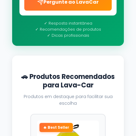
Pergunte ao LavaCar
✓ Resposta instantânea
✓ Recomendações de produtos
✓ Dicas profissionais
🚗 Produtos Recomendados
para Lava-Car
Produtos em destaque para facilitar sua
escolha
🔥 Best Seller