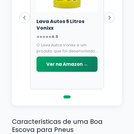
Lava Autos 5 Litros
Vonixx
⭐⭐⭐⭐⭐
4.5
O Lava Autos Vonixx e um
produto que foi desenvolvido
para limpar, proteger e
conservar a lataria do veiculo.
Ver na Amazon →
Por possuir pH neutro, pode
ser aplicado em qualquer
superficie sem correr o risco
de danifica-la.
Características de uma Boa
Escova para Pneus