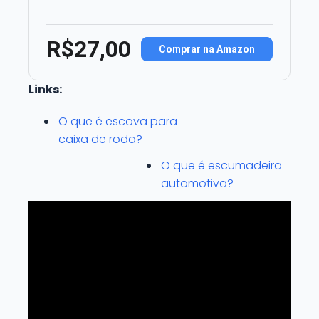
R$27,00
Comprar na Amazon
Links:
O que é escova para
caixa de roda?
O que é escumadeira
automotiva?