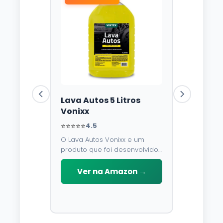
Lava Autos 5 Litros
Vonixx
⭐⭐⭐⭐⭐
4.5
O Lava Autos Vonixx e um
produto que foi desenvolvido
para limpar, proteger e
conservar a lataria do veiculo.
Ver na Amazon →
Por possuir pH neutro, pode
ser aplicado em qualquer
superficie sem correr o risco
de danifica-la.