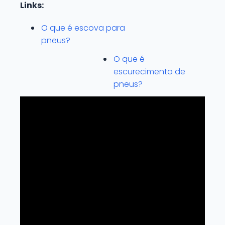
Links:
O que é escova para
pneus?
O que é
escurecimento de
pneus?