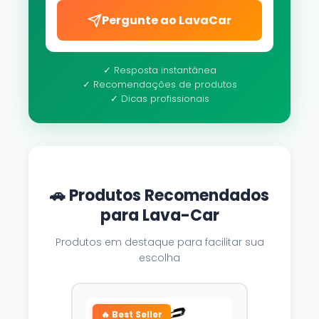
Pergunte ao LavaCar
✓ Resposta instantânea
✓ Recomendações de produtos
✓ Dicas profissionais
🚗 Produtos Recomendados
para Lava-Car
Produtos em destaque para facilitar sua
escolha
🔥 Best Seller