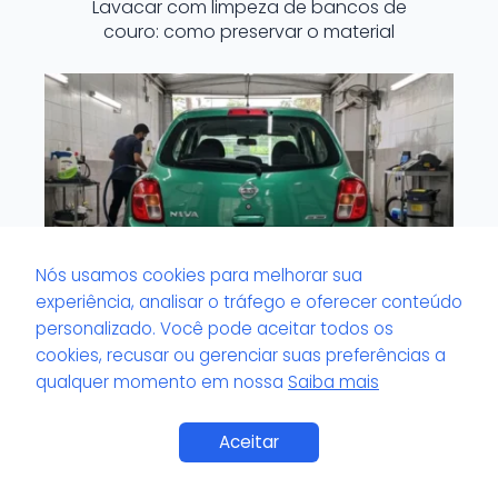
Lavacar com limpeza de bancos de
couro: como preservar o material
Nós usamos cookies para melhorar sua
experiência, analisar o tráfego e oferecer conteúdo
personalizado. Você pode aceitar todos os
cookies, recusar ou gerenciar suas preferências a
qualquer momento em nossa
Saiba mais
Lavacar que trabalha com produtos
biodegradáveis: benefício real ao meio
ambiente?
Aceitar