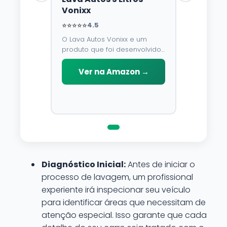
Vonixx
⭐⭐⭐⭐⭐
4.5
O Lava Autos Vonixx e um
produto que foi desenvolvido
para limpar, proteger e
conservar a lataria do veiculo.
Ver na Amazon →
Por possuir pH neutro, pode
ser aplicado em qualquer
superficie sem correr o risco
de danifica-la.
Diagnóstico Inicial:
Antes de iniciar o
processo de lavagem, um profissional
experiente irá inspecionar seu veículo
para identificar áreas que necessitam de
atenção especial. Isso garante que cada