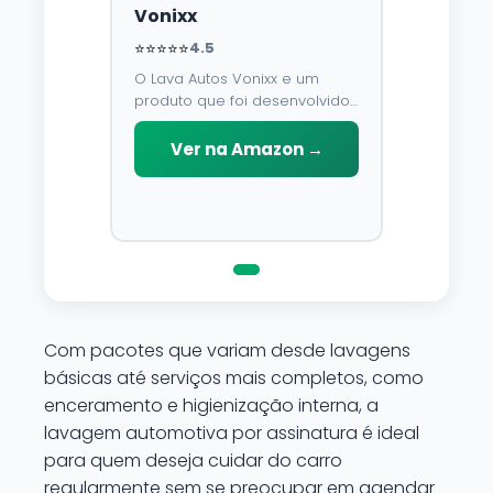
Vonixx
⭐⭐⭐⭐⭐
4.5
O Lava Autos Vonixx e um
produto que foi desenvolvido
para limpar, proteger e
conservar a lataria do veiculo.
Ver na Amazon →
Por possuir pH neutro, pode
ser aplicado em qualquer
superficie sem correr o risco
de danifica-la.
Com pacotes que variam desde lavagens
básicas até serviços mais completos, como
enceramento e higienização interna, a
lavagem automotiva por assinatura é ideal
para quem deseja cuidar do carro
regularmente sem se preocupar em agendar