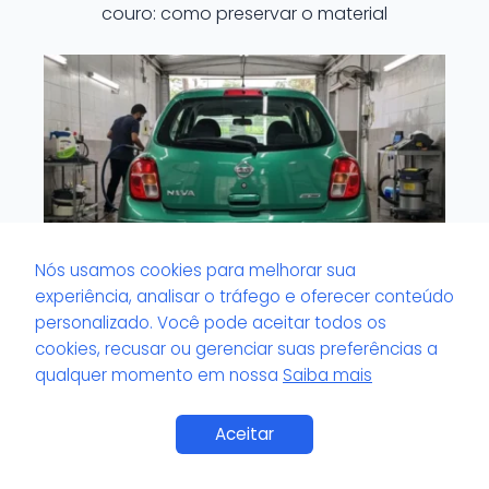
couro: como preservar o material
Nós usamos cookies para melhorar sua
experiência, analisar o tráfego e oferecer conteúdo
personalizado. Você pode aceitar todos os
cookies, recusar ou gerenciar suas preferências a
Lavacar que trabalha com produtos
qualquer momento em nossa
Saiba mais
biodegradáveis: benefício real ao meio
ambiente?
Saiba Mais
Aceitar