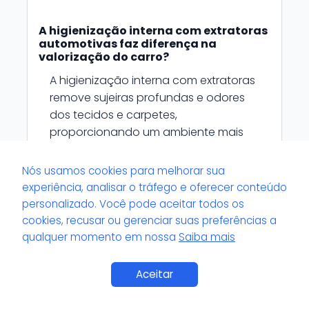
A higienização interna com extratoras
automotivas faz diferença na
valorização do carro?
A higienização interna com extratoras
remove sujeiras profundas e odores
dos tecidos e carpetes,
proporcionando um ambiente mais
agradável e visualmente limpo. Um
interior bem cuidado é um dos fatores
Nós usamos cookies para melhorar sua
que aumentam a chance de
experiência, analisar o tráfego e oferecer conteúdo
valorização na revenda.
personalizado. Você pode aceitar todos os
cookies, recusar ou gerenciar suas preferências a
qualquer momento em nossa
Saiba mais
Aceitar
Quais cuidados devem ser tomados
para não danificar o veículo durante a