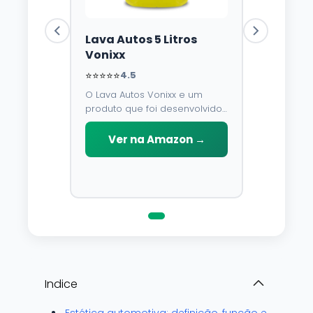
Lava Autos 5 Litros
Vonixx
⭐⭐⭐⭐⭐
4.5
O Lava Autos Vonixx e um
produto que foi desenvolvido
para limpar, proteger e
conservar a lataria do veiculo.
Ver na Amazon →
Por possuir pH neutro, pode
ser aplicado em qualquer
superficie sem correr o risco
de danifica-la.
Indice