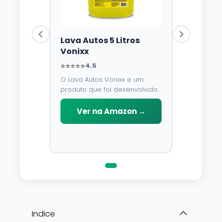
Lava Autos 5 Litros
Vonixx
⭐⭐⭐⭐⭐
4.5
O Lava Autos Vonixx e um
produto que foi desenvolvido
para limpar, proteger e
conservar a lataria do veiculo.
Ver na Amazon →
Por possuir pH neutro, pode
ser aplicado em qualquer
superficie sem correr o risco
de danifica-la.
Indice