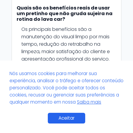
Quais são os benefícios reais de usar
um pretinho que não gruda sujeira na
rotina do lava car?
Os principais benefícios são a
manutenção do visual limpo por mais
tempo, redução do retrabalho na
limpeza, maior satisfação do cliente e
apresentação profissional do serviço.
Além disso, esses produtos podem
Nós usamos cookies para melhorar sua
ajudar a prolongar a vida útil do pneu
experiência, analisar o tráfego e oferecer conteúdo
ao proteger contra ressecamento e
personalizado. Você pode aceitar todos os
ação de agentes externos.
cookies, recusar ou gerenciar suas preferências a
qualquer momento em nossa
Saiba mais
Aceitar
Que cuidados básicos devem ser