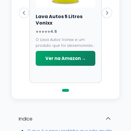
Lava Autos 5 Litros
Vonixx
⭐⭐⭐⭐⭐
4.5
O Lava Autos Vonixx e um
produto que foi desenvolvido
para limpar, proteger e
conservar a lataria do veiculo.
Ver na Amazon →
Por possuir pH neutro, pode
ser aplicado em qualquer
superficie sem correr o risco
de danifica-la.
Indice