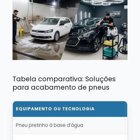
Tabela comparativa: Soluções
para acabamento de pneus
EQUIPAMENTO OU TECNOLOGIA
FUN
Pneu pretinho à base d’água
Real