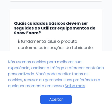
Quais cuidados básicos devem ser
seguidos ao utilizar equipamentos de
Snow Foam?
É fundamental diluir o produto
conforme as instruções do fabricante,
garantir a correta regulagem do
equipamento e nunca deixar a
Nós usamos cookies para melhorar sua
espuma secar sobre o veículo. Além
experiência, analisar o tráfego e oferecer conteúdo
disso, recomenda-se sempre
personalizado. Você pode aceitar todos os
enxaguar completamente após a
cookies, recusar ou gerenciar suas preferências a
aplicação para evitar resíduos.
qualquer momento em nossa
Saiba mais
Aceitar