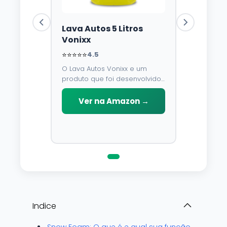
Lava Autos 5 Litros
Vonixx
⭐⭐⭐⭐⭐
4.5
O Lava Autos Vonixx e um
produto que foi desenvolvido
para limpar, proteger e
conservar a lataria do veiculo.
Ver na Amazon →
Por possuir pH neutro, pode
ser aplicado em qualquer
superficie sem correr o risco
de danifica-la.
Indice