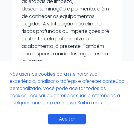
as etapas de limpeza,
descontaminação e polimento, além
de conhecer os equipamentos
exigidos. A vitrificação não elimina
riscos profundos ou imperfeições pré-
existentes; ela potencializa o
acabamento já presente. Também
não dispensa cuidados regulares na
lavagem.
Nós usamos cookies para melhorar sua
experiência, analisar o tráfego e oferecer conteúdo
personalizado. Você pode aceitar todos os
cookies, recusar ou gerenciar suas preferências a
A vitrificação pode ser aplicada em
qualquer momento em nossa
Saiba mais
qualquer tipo de pintura automotiva?
Em geral, a vitrificação é compatível
Aceitar
com pinturas automotivas originais e
repintadas, desde que estejam em