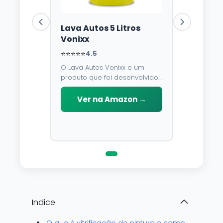
Lava Autos 5 Litros
Vonixx
⭐⭐⭐⭐⭐
4.5
O Lava Autos Vonixx e um
produto que foi desenvolvido
para limpar, proteger e
conservar a lataria do veiculo.
Ver na Amazon →
Por possuir pH neutro, pode
ser aplicado em qualquer
superficie sem correr o risco
de danifica-la.
Indice