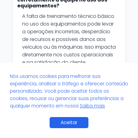
equipamentos?
A falta de treinamento técnico básico
no uso dos equipamentos pode levar
a operações incorretas, desperdício
de recursos e possíveis danos aos
veículos ou às máquinas. Isso impacta
diretamente nos custos operacionais
e na satisfação do cliente.
Nós usamos cookies para melhorar sua
experiência, analisar o tráfego e oferecer conteúdo
personalizado. Você pode aceitar todos os
cookies, recusar ou gerenciar suas preferências a
Como a subutilização de tecnologias
qualquer momento em nossa
Saiba mais
pode fazer a estética perder dinheiro?
Ignorar tecnologias que otimizam
Saiba Mais
Aceitar
processos, como lavadoras de alta
pressão, tornadores ou extratoras,