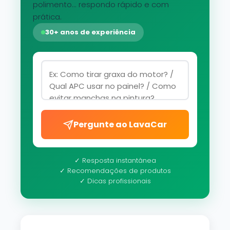
polimento... respondo rápido e com
prática.
30+ anos de experiência
Pergunte ao LavaCar
✓ Resposta instantânea
✓ Recomendações de produtos
✓ Dicas profissionais