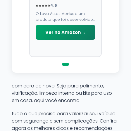
⭐⭐⭐⭐⭐
4.5
O Lava Autos Vonixx e um
produto que foi desenvolvido
para limpar, proteger e
conservar a lataria do veiculo.
Ver na Amazon →
Por possuir pH neutro, pode
ser aplicado em qualquer
superficie sem correr o risco
de danifica-la.
com cara de novo. Seja para polimento,
vitrificação, limpeza interna ou kits para uso
em casa, aqui você encontra
tudo o que precisa para valorizar seu veículo
com segurança e sem complicações. Confira
agora as melhores dicas e recomendações