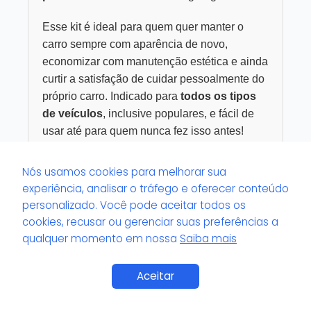
Esse kit é ideal para quem quer manter o
carro sempre com aparência de novo,
economizar com manutenção estética e ainda
curtir a satisfação de cuidar pessoalmente do
próprio carro. Indicado para
todos os tipos
de veículos
, inclusive populares, e fácil de
usar até para quem nunca fez isso antes!
Não perca a chance de
valorizar seu carro
Nós usamos cookies para melhorar sua
com qualidade profissional
— clique no
experiência, analisar o tráfego e oferecer conteúdo
botão abaixo e descubra o kit mais bem
personalizado. Você pode aceitar todos os
avaliado pelos apaixonados por carro:
cookies, recusar ou gerenciar suas preferências a
qualquer momento em nossa
Saiba mais
Ver produto na Amazon
Compra segura e entrega rápida com a garantia
Aceitar
da Amazon Brasil.