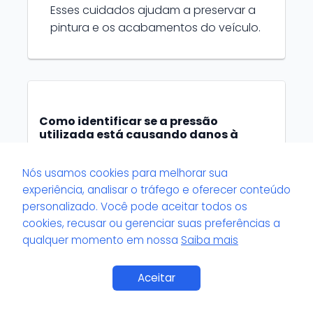
Esses cuidados ajudam a preservar a
pintura e os acabamentos do veículo.
Como identificar se a pressão
utilizada está causando danos à
pintura?
Sinais como descascamento, riscos,
Nós usamos cookies para melhorar sua
remoção de verniz ou marcas visíveis
experiência, analisar o tráfego e oferecer conteúdo
após a lavagem podem indicar
personalizado. Você pode aceitar todos os
cookies, recusar ou gerenciar suas preferências a
excesso de pressão ou uso
qualquer momento em nossa
Saiba mais
inadequado do equipamento. Caso
perceba qualquer alteração na
superfície, ajuste imediatamente os
Aceitar
parâmetros de uso e reavalie os
acessórios empregados.