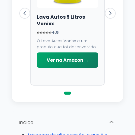
Lava Autos 5 Litros
Vonixx
⭐⭐⭐⭐⭐
4.5
O Lava Autos Vonixx e um
produto que foi desenvolvido
para limpar, proteger e
conservar a lataria do veiculo.
Ver na Amazon →
Por possuir pH neutro, pode
ser aplicado em qualquer
superficie sem correr o risco
de danifica-la.
Indice