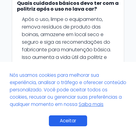
Quais cuidados básicos devo ter com a
politriz após o uso no lava car?
Após o uso, limpe o equipamento,
remova resíduos de produto das
boinas, armazene em local seco e
seguro e siga as recomendações do
fabricante para manutenção básica.
Isso aumenta a vida útil da politriz e
garante desempenho consistente nas
próximas utilizações.
Nós usamos cookies para melhorar sua
experiência, analisar o tráfego e oferecer conteúdo
personalizado. Você pode aceitar todos os
cookies, recusar ou gerenciar suas preferências a
Posts Relacionados
qualquer momento em nossa
Saiba mais
Polimento vs.
Aceitar
Cristalização: Qual a
melhor escolha para o