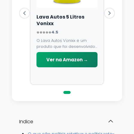
Lava Autos 5 Litros
Vonixx
⭐⭐⭐⭐⭐
4.5
O Lava Autos Vonixx e um
produto que foi desenvolvido
para limpar, proteger e
conservar a lataria do veiculo.
Ver na Amazon →
Por possuir pH neutro, pode
ser aplicado em qualquer
superficie sem correr o risco
de danifica-la.
Indice