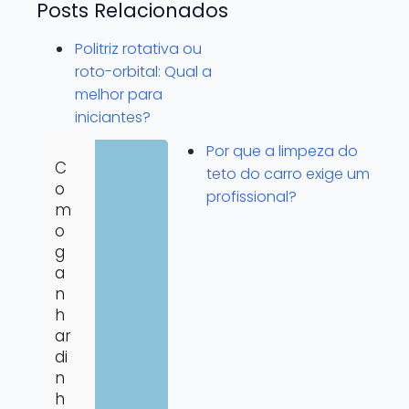
Posts Relacionados
Politriz rotativa ou
roto-orbital: Qual a
melhor para
iniciantes?
Por que a limpeza do
C
teto do carro exige um
o
profissional?
m
o
g
a
n
h
ar
di
n
h