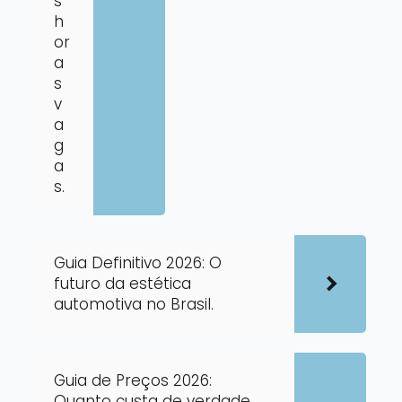
s
h
or
a
s
v
a
g
a
s.
Guia Definitivo 2026: O
futuro da estética
automotiva no Brasil.
Guia de Preços 2026:
Quanto custa de verdade