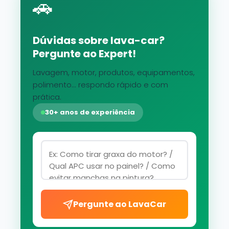
🚗
Dúvidas sobre lava-car?
Pergunte ao Expert!
Lavagem, motor, produtos, equipamentos,
polimento... respondo rápido e com
prática.
30+ anos de experiência
Pergunte ao LavaCar