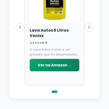
Lava Autos 5 Litros
Vonixx
⭐⭐⭐⭐⭐
4.5
O Lava Autos Vonixx e um
produto que foi desenvolvido
para limpar, proteger e
conservar a lataria do veiculo.
Ver na Amazon →
Por possuir pH neutro, pode
ser aplicado em qualquer
superficie sem correr o risco
de danifica-la.