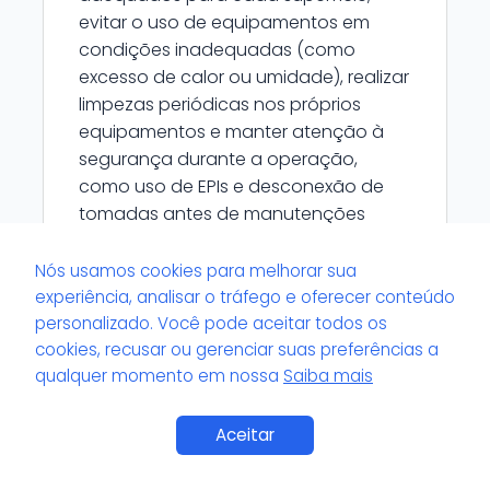
evitar o uso de equipamentos em
condições inadequadas (como
excesso de calor ou umidade), realizar
limpezas periódicas nos próprios
equipamentos e manter atenção à
segurança durante a operação,
como uso de EPIs e desconexão de
tomadas antes de manutenções
simples.
Nós usamos cookies para melhorar sua
experiência, analisar o tráfego e oferecer conteúdo
personalizado. Você pode aceitar todos os
cookies, recusar ou gerenciar suas preferências a
qualquer momento em nossa
Saiba mais
Como a estética automotiva pode
beneficiar a rotina de um lava car?
Saiba Mais
Aceitar
A estética automotiva agrega valor
aos serviços do lava car, permitindo