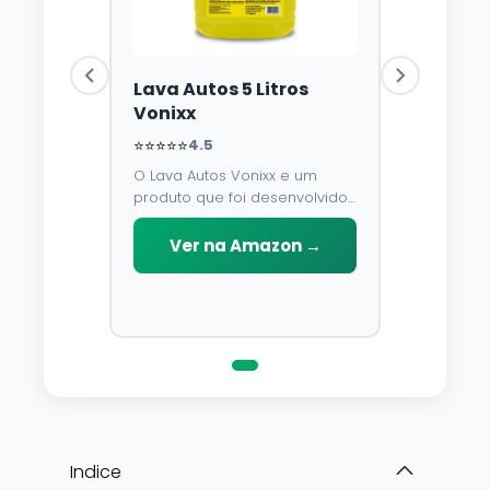
Lava Autos 5 Litros
Vonixx
⭐⭐⭐⭐⭐
4.5
O Lava Autos Vonixx e um
produto que foi desenvolvido
para limpar, proteger e
conservar a lataria do veiculo.
Ver na Amazon →
Por possuir pH neutro, pode
ser aplicado em qualquer
superficie sem correr o risco
de danifica-la.
Indice