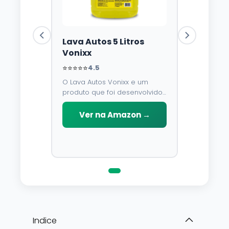
Lava Autos 5 Litros
Vonixx
⭐⭐⭐⭐⭐
4.5
O Lava Autos Vonixx e um
produto que foi desenvolvido
para limpar, proteger e
conservar a lataria do veiculo.
Ver na Amazon →
Por possuir pH neutro, pode
ser aplicado em qualquer
superficie sem correr o risco
de danifica-la.
Indice