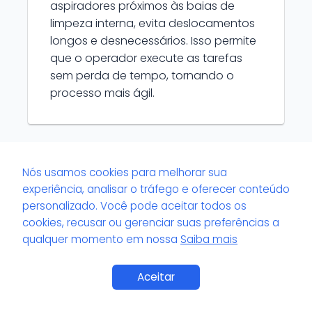
aspiradores próximos às baias de
limpeza interna, evita deslocamentos
longos e desnecessários. Isso permite
que o operador execute as tarefas
sem perda de tempo, tornando o
processo mais ágil.
Nós usamos cookies para melhorar sua
Quais são os principais cuidados ao
experiência, analisar o tráfego e oferecer conteúdo
organizar cabos e mangueiras dos
personalizado. Você pode aceitar todos os
equipamentos?
cookies, recusar ou gerenciar suas preferências a
É importante enrolar cabos e
qualquer momento em nossa
Saiba mais
mangueiras corretamente após o uso,
evitar dobras acentuadas e guardar
Aceitar
em suportes específicos. Isso previne
danos, aumenta a vida útil dos